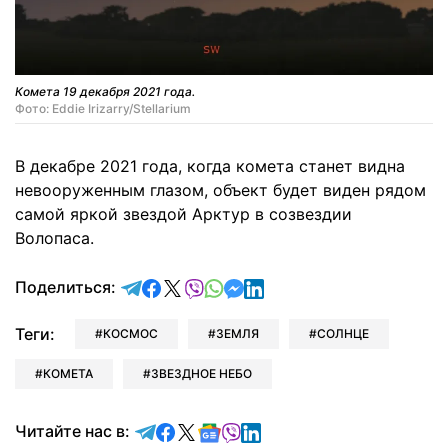
Комета 19 декабря 2021 года.
Фото: Eddie Irizarry/Stellarium
В декабре 2021 года, когда комета станет видна
невооруженным глазом, объект будет виден рядом
самой яркой звездой Арктур в созвездии
Волопаса.
отправить в Telegram
поделиться в Facebook
поделиться в X
отправить в Viber
отправить в Whatsapp
отправить в Messenger
отправить в LinkedIn
Поделиться:
Теги:
КОСМОС
ЗЕМЛЯ
СОЛНЦЕ
КОМЕТА
ЗВЕЗДНОЕ НЕБО
Читайте в Telegram
Читайте в Facebook
Читайте в X
Читайте в Google news
Читайте в Viber
Читайте в LinkedIn
Читайте нас в: