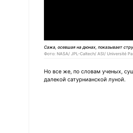
Сажа, осевшая на дюнах, показывает стру
Фото: NASA/ JPL-Caltech/ ASI/ Université Pa
Но все же, по словам ученых, с
далекой сатурнианской луной.