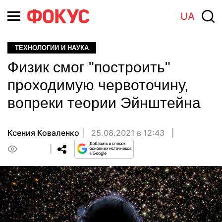
UA
ТЕХНОЛОГИИ И НАУКА
Физик смог "построить"
проходимую червоточину,
вопреки теории Эйнштейна
Ксения Коваленко
25.08.2021 в 12:43
0