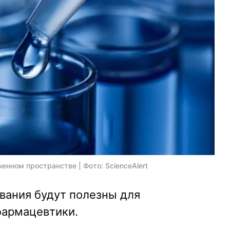
енном пространстве | Фото: ScienceAlert
вания будут полезны для
фармацевтики.