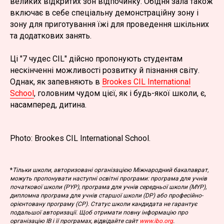
великих відкритих зон відпочинку. Обідня зала також
включає в себе спеціальну демонстраційну зону і
зону для приготування їжі для проведення шкільних
та додаткових занять.
Ці "7 чудес CIL" дійсно пропонують студентам
нескінченні можливості розвитку й пізнання світу.
Однак, як запевняють в
Brookes CIL International
School
, головним чудом цієї, як і будь-якої школи, є,
насамперед, дитина.
Photo: Brookes CIL International School.
*
Тільки школи, авторизовані організацією Міжнародний бакалаврат,
можуть пропонувати наступні освітні програми: програма для учнів
початкової школи (PYP), програма для учнів середньої школи (MYP),
дипломна програма для учнів старшої школи (DP) або професійно-
орієнтовану програму (CP). Статус школи кандидата не гарантує
подальшої авторизації. Щоб отримати повну інформацію про
організацію IB і її програмах, відвідайте сайт
www.ibo.org
.