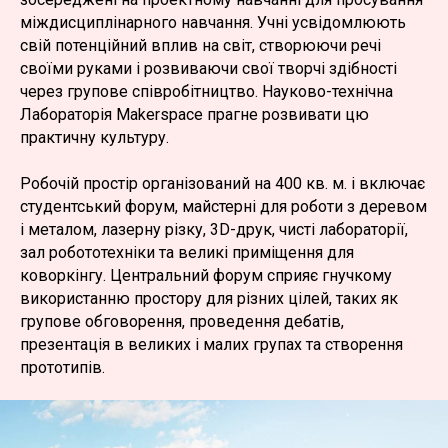
міждисциплінарного навчання. Учні усвідомлюють
свій потенційний вплив на світ, створюючи речі
своїми руками і розвиваючи свої творчі здібності
через групове співробітництво. Науково-технічна
Лабораторія Makerspace прагне розвивати цю
практичну культуру.
Робочій простір організований на 400 кв. м. і включає
студентський форум, майстерні для роботи з деревом
і металом, лазерну різку, 3D-друк, чисті лабораторії,
зал робототехніки та великі приміщення для
коворкінгу. Центральний форум сприяє гнучкому
використанню простору для різних цілей, таких як
групове обговорення, проведення дебатів,
презентація в великих і малих групах та створення
прототипів.