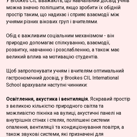
У Brookes CIL вважають, що навчальний досвід учнів
можна значно поліпшити, якщо зробити їх обідній
простір таким, що надихає і сприяє взаємодії між
учнями різних вікових груп і вчителями.
Обід є важливим соціальним механізмом - він
природно допомагає спілкуванню, взаємодії,
розвитку, навчанню і розслабленню, а також має
великий вплив на мотивацію студентів.
Щоб запропонувати учням і вчителям оптимальний
гастрономічний досвід, у Brookes CIL International
School врахували наступні чинники:
Освітлення, акустика і вентиляція.
Яскравий простір
з великою кількістю природного світла та
можливістю пікніка на вулиці, акустичні панелі на
внутрішніх стінах і стелях, поліпшені системи
опалення, вентиляції та кондиціонування повітря, а
також звукові системи, які призначені для