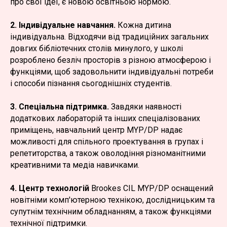
про свої ідеї, є новою освітньою нормою.
2. Індивідуальне навчання.
Кожна дитина
індивідуальна. Відходячи від традиційних загальних
довгих бібліотечних столів минулого, у школі
розроблено безліч просторів з різною атмосферою і
функціями, щоб задовольнити індивідуальні потреби
і способи пізнання сьогоднішніх студентів.
3. Спеціальна підтримка.
Завдяки наявності
додаткових лабораторій та інших спеціалізованих
приміщень, навчальний центр MYP/DP надає
можливості для спільного проектування в групах і
репетиторства, а також оволодіння різноманітними
креативними та медіа навичками.
4. Центр технологій
Brookes CIL MYP/DP оснащений
новітніми комп'ютерною технікою, дослідницьким та
супутнім технічним обладнанням, а також функціями
технічної підтримки.