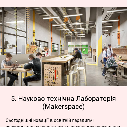
5. Науково-технічна Лабораторія
(Makerspace)
Сьогоднішні новації в освітній парадигмі
зосереджені на проектному навчанні для просування