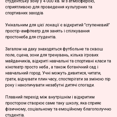
студентську зону у 4 000 кв. м з атмосферою,
сприятливою для проведення культурних та
спортивних заходів
Унікальним для цієї локації є відкритий "ступеневий"
простір-амфітеатр для занять і спілкування
простонеба для студентів.
Загалом на даху знаходяться футбольне та сквош
поле, сцена, зони для тренувань, кілька ігрових
майданчиків, відкриті навчальні та спортивні класи та
кінотеатр просто неба , а також ботанічний сад і
навчальний город. Учні можуть дивитися, читати,
грати, відчувати плин часу, спостерігати за зміною пір
року і накопичувати незабутні дитячі спогади.
Плавний перехід між внутрішнім і відкритим
простором створює саме таку школу, яка сприяє
фізичному, соціальному та емоційному благополуччю
студентів.