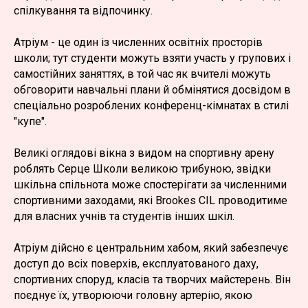
спілкування та відпочинку.
Атріум - це один із численних освітніх просторів
школи; тут студенти можуть взяти участь у групових і
самостійних заняттях, в той час як вчителі можуть
обговорити навчальні плани й обмінятися досвідом в
спеціально розроблених конференц-кімнатах в стилі
"купе".
Великі оглядові вікна з видом на спортивну арену
роблять Серце Школи великою трибуною, звідки
шкільна спільнота може спостерігати за численними
спортивними заходами, які Brookes CIL проводитиме
для власних учнів та студентів інших шкіл.
Атріум дійсно є центральним хабом, який забезпечує
доступ до всіх поверхів, експлуатованого даху,
спортивних споруд, класів та творчих майстерень. Він
поєднує їх, утворюючи головну артерію, якою