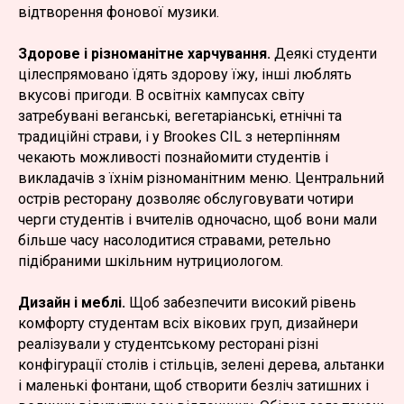
відтворення фонової музики.
Здорове і різноманітне харчування.
Деякі студенти
цілеспрямовано їдять здорову їжу, інші люблять
вкусові пригоди. В освітніх кампусах світу
затребувані веганські, вегетаріанські, етнічні та
традиційні страви, і у Brookes CIL з нетерпінням
чекають можливості познайомити студентів і
викладачів з їхнім різноманітним меню. Центральний
острів ресторану дозволяє обслуговувати чотири
черги студентів і вчителів одночасно, щоб вони мали
більше часу насолодитися стравами, ретельно
підібраними шкільним нутрициологом.
Дизайн і меблі.
Щоб забезпечити високий рівень
комфорту студентам всіх вікових груп, дизайнери
реалізували у студентському ресторані різні
конфігурації столів і стільців, зелені дерева, альтанки
і маленькі фонтани, щоб створити безліч затишних і