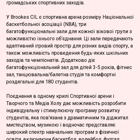
громадських спортивних заходів.
У Brookes CIL є спортивна арена розміру Національної
баскетбольної асоціації (NBA), три
багатофункціональні зали для кожної вікової групи з
можливістю їхнього об'єднання. Ці зали передачають
адаптивний ігровий простір для різних видів спорту, а
також можливість проведення будь-яких шкільних
заходів та чемпіонатів. Додатково діє
багатофункціональний зал для дітей 3-5 років, фітнес
зал, танцювальна/балетна студія та комфортні
роздягальні для 180 студентів.
Поєднання в одному крилі Спортивної арени і
Творчого та Медіа Холу дає можливість розробити
індивідуальну і стимулюючу програму розвитку
студентів, яка пов'язана з драматичним та діджитал
мистецтвом, музикою і водночас представляє
широкий спектр навчальних програм з фізичної
освіти, включаючи баскетбол, волейбол, футсал,