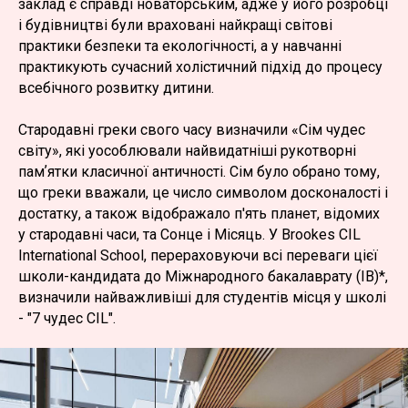
заклад є справді новаторським, адже у його розробці
і будівництві були враховані найкращі світові
практики безпеки та екологічності, а у навчанні
практикують сучасний холістичний підхід до процесу
всебічного розвитку дитини.
Стародавні греки свого часу визначили «Сім чудес
світу», які уособлювали найвидатніші рукотворні
памʼятки класичної античності. Сім було обрано тому,
що греки вважали, це число символом досконалості і
достатку, а також відображало п'ять планет, відомих
у стародавні часи, та Сонце і Місяць. У Brookes CIL
International School, перераховуючи всі переваги цієї
школи-кандидата до Міжнародного бакалаврату (IB)*,
визначили найважливіші для студентів місця у школі
- "7 чудес CIL".