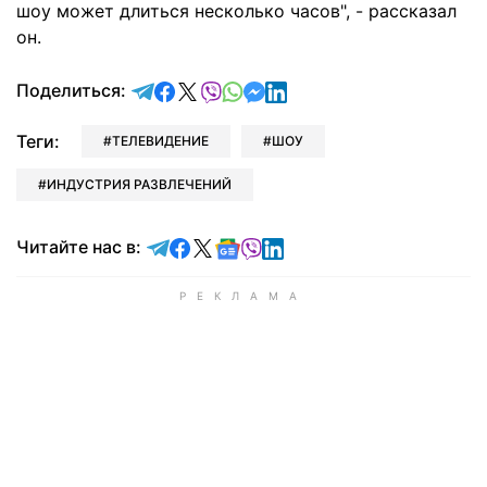
шоу может длиться несколько часов", - рассказал
он.
отправить в Telegram
поделиться в Facebook
поделиться в X
отправить в Viber
отправить в Whatsapp
отправить в Messenger
отправить в LinkedIn
Поделиться:
Теги:
ТЕЛЕВИДЕНИЕ
ШОУ
ИНДУСТРИЯ РАЗВЛЕЧЕНИЙ
Читайте в Telegram
Читайте в Facebook
Читайте в X
Читайте в Google news
Читайте в Viber
Читайте в LinkedIn
Читайте нас в: