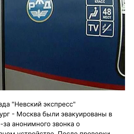
зда "Невский экспресс"
рг - Москва были эвакуированы в
з-за анонимного звонка о
вном устройстве. После проверки