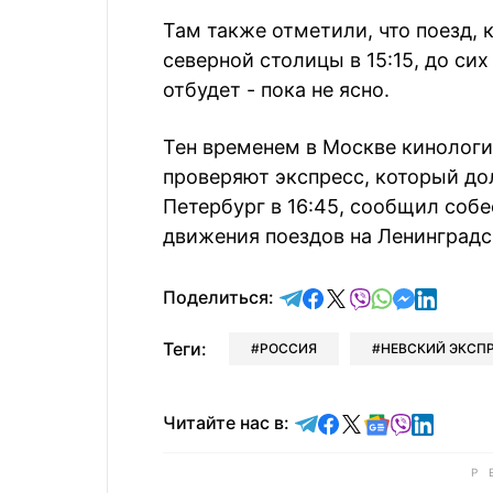
Там также отметили, что поезд,
северной столицы в 15:15, до сих
отбудет - пока не ясно.
Тен временем в Москве кинологи
проверяют экспресс, который до
Петербург в 16:45, сообщил собе
движения поездов на Ленинградс
отправить в Telegram
поделиться в Face
поделиться в X
отправить в V
отправить 
отправит
отправ
Поделиться:
Теги:
РОССИЯ
НЕВСКИЙ ЭКСП
Читайте в Telegram
Читайте в Faceb
Читайте в X
Читайте в 
Читайте в
Читайт
Читайте нас в: