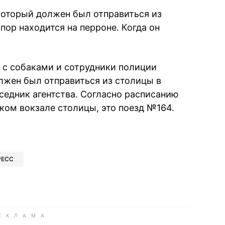
 который должен был отправиться из
 пор находится на перроне. Когда он
 с собаками и сотрудники полиции
лжен был отправиться из столицы в
седник агентства. Согласно расписанию
ком вокзале столицы, это поезд №164.
book
iber
в Whatsapp
ь в Messenger
ить в LinkedIn
РЕСС
ook
Google news
 Viber
е в LinkedIn