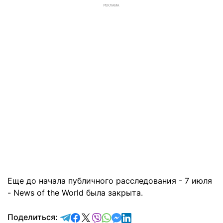
РЕКЛАМА
Еще до начала публичного расследования - 7 июля
- News of the World была закрыта.
отправить в Telegram
поделиться в Facebook
поделиться в X
отправить в Viber
отправить в Whatsapp
отправить в Messenger
отправить в LinkedIn
Поделиться: