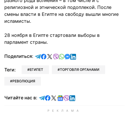
разного рода волнения – в том числе и с
религиозной и этнической подоплекой. После
смены власти в Египте на свободу вышли многие
исламисты.
28 ноября в Египте стартовали выборы в
парламент страны.
отправить в Telegram
поделиться в Facebook
поделиться в X
отправить в Viber
отправить в Whatsapp
отправить в Messenger
отправить в LinkedIn
Поделиться:
Теги:
ЕГИПЕТ
ТОРГОВЛЯ ОРГАНАМИ
РЕВОЛЮЦИЯ
Читайте в Telegram
Читайте в Facebook
Читайте в X
Читайте в Google news
Читайте в Viber
Читайте в LinkedIn
Читайте нас в: