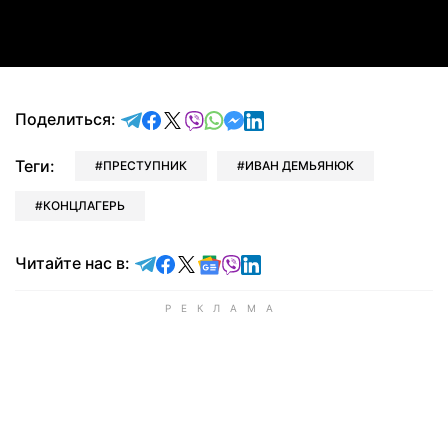
Video
отправить в Telegram
поделиться в Facebook
поделиться в X
отправить в Viber
отправить в Whatsapp
отправить в Messenger
отправить в LinkedIn
Поделиться:
Теги:
ПРЕСТУПНИК
ИВАН ДЕМЬЯНЮК
КОНЦЛАГЕРЬ
Читайте в Telegram
Читайте в Facebook
Читайте в X
Читайте в Google news
Читайте в Viber
Читайте в LinkedIn
Читайте нас в: