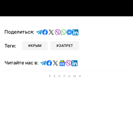
отправить в Telegram
поделиться в Facebook
поделиться в X
отправить в Viber
отправить в Whatsapp
отправить в Messenger
отправить в LinkedIn
Поделиться:
Теги:
КРЫМ
ЗАПРЕТ
Читайте в Telegram
Читайте в Facebook
Читайте в X
Читайте в Google news
Читайте в Viber
Читайте в LinkedIn
Читайте нас в: