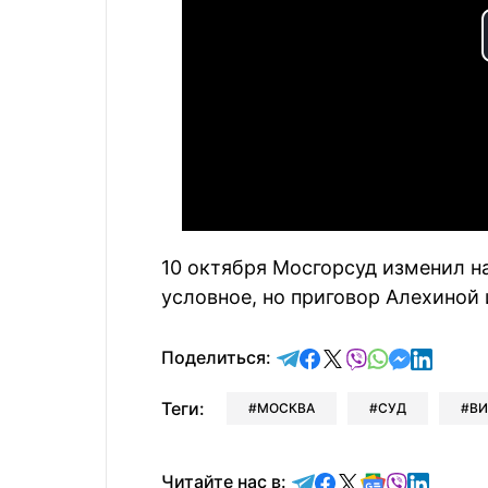
10 октября Мосгорсуд изменил н
условное, но приговор Алехиной 
отправить в Telegram
поделиться в Face
поделиться в X
отправить в V
отправить 
отправит
отправ
Поделиться:
Теги:
МОСКВА
СУД
В
Читайте в Telegram
Читайте в Faceb
Читайте в X
Читайте в 
Читайте в
Читайт
Читайте нас в: