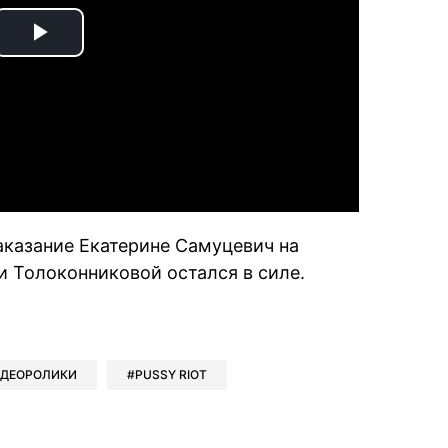
Play
Video
аказание Екатерине Самуцевич на
и Толоконниковой остался в силе.
book
iber
в Whatsapp
ь в Messenger
ить в LinkedIn
ИДЕОРОЛИКИ
PUSSY RIOT
ook
Google news
 Viber
е в LinkedIn