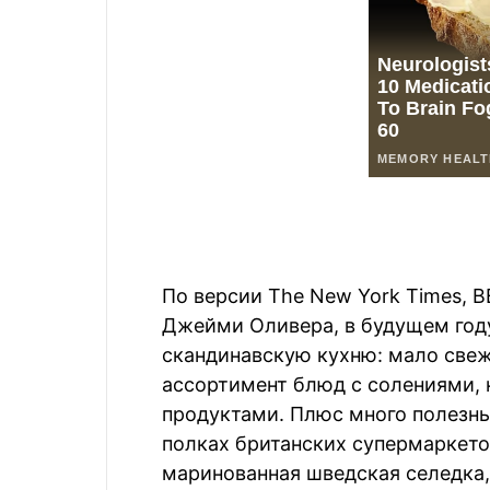
По версии The New York Times, B
Джейми Оливера, в будущем году
скандинавскую кухню: мало све
ассортимент блюд с солениями,
продуктами. Плюс много полезных
полках британских супермаркето
маринованная шведская селедка,