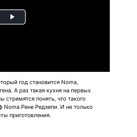
Play
Video
торый год становится Noma,
ена. А раз такая кухня на первых
ы стремятся понять, что такого
ф Noma Рене Редзепи. И не только
еты приготовления.