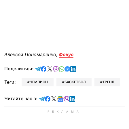
Алексей Пономаренко,
Фокус
отправить в Telegram
поделиться в Facebook
поделиться в X
отправить в Viber
отправить в Whatsapp
отправить в Messenger
отправить в LinkedIn
Поделиться:
Теги:
ЧЕМПИОН
БАСКЕТБОЛ
ТРЕНД
Читайте в Telegram
Читайте в Facebook
Читайте в X
Читайте в Google news
Читайте в Viber
Читайте в LinkedIn
Читайте нас в: