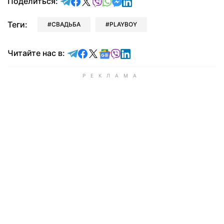
отправить в Telegram
поделиться в Facebook
поделиться в X
отправить в Viber
отправить в Whatsapp
отправить в Messenger
отправить в LinkedIn
Поделиться:
Теги:
СВАДЬБА
PLAYBOY
Читайте в Telegram
Читайте в Facebook
Читайте в X
Читайте в Google news
Читайте в Viber
Читайте в LinkedIn
Читайте нас в: