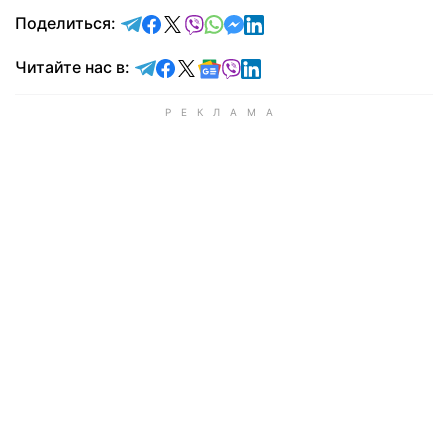
отправить в Telegram
поделиться в Facebook
поделиться в X
отправить в Viber
отправить в Whatsapp
отправить в Messenger
отправить в LinkedIn
Поделиться:
Читайте в Telegram
Читайте в Facebook
Читайте в X
Читайте в Google news
Читайте в Viber
Читайте в LinkedIn
Читайте нас в: