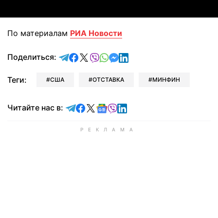
По материалам
РИА Новости
отправить в Telegram
поделиться в Facebook
поделиться в X
отправить в Viber
отправить в Whatsapp
отправить в Messenger
отправить в LinkedIn
Поделиться:
Теги:
США
ОТСТАВКА
МИНФИН
Читайте в Telegram
Читайте в Facebook
Читайте в X
Читайте в Google news
Читайте в Viber
Читайте в LinkedIn
Читайте нас в: