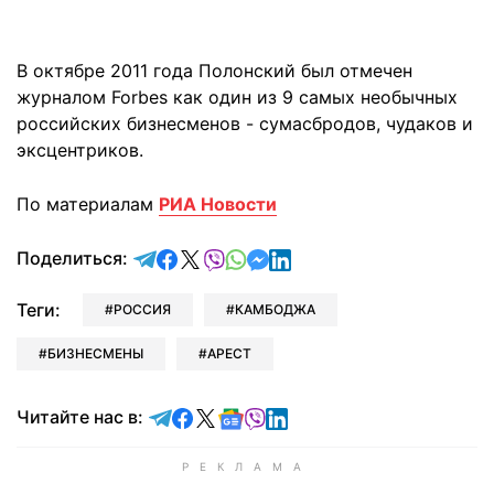
В октябре 2011 года Полонский был отмечен
журналом Forbes как один из 9 самых необычных
российских бизнесменов - сумасбродов, чудаков и
эксцентриков.
По материалам
РИА Новости
отправить в Telegram
поделиться в Facebook
поделиться в X
отправить в Viber
отправить в Whatsapp
отправить в Messenger
отправить в LinkedIn
Поделиться:
Теги:
РОССИЯ
КАМБОДЖА
БИЗНЕСМЕНЫ
АРЕСТ
Читайте в Telegram
Читайте в Facebook
Читайте в X
Читайте в Google news
Читайте в Viber
Читайте в LinkedIn
Читайте нас в: