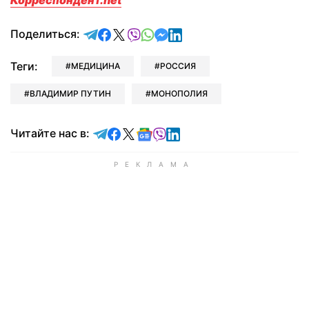
Корреспондент.net
отправить в Telegram
поделиться в Facebook
поделиться в X
отправить в Viber
отправить в Whatsapp
отправить в Messenger
отправить в LinkedIn
Поделиться:
Теги:
МЕДИЦИНА
РОССИЯ
ВЛАДИМИР ПУТИН
МОНОПОЛИЯ
Читайте в Telegram
Читайте в Facebook
Читайте в X
Читайте в Google news
Читайте в Viber
Читайте в LinkedIn
Читайте нас в: