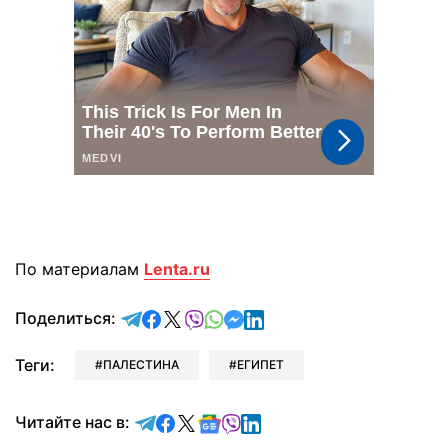
По материалам
Lenta.ru
отправить в Telegram
поделиться в Facebook
поделиться в X
отправить в Viber
отправить в Whatsapp
отправить в Messenger
отправить в LinkedIn
Поделиться:
Теги:
ПАЛЕСТИНА
ЕГИПЕТ
Читайте в Telegram
Читайте в Facebook
Читайте в X
Читайте в Google news
Читайте в Viber
Читайте в LinkedIn
Читайте нас в: