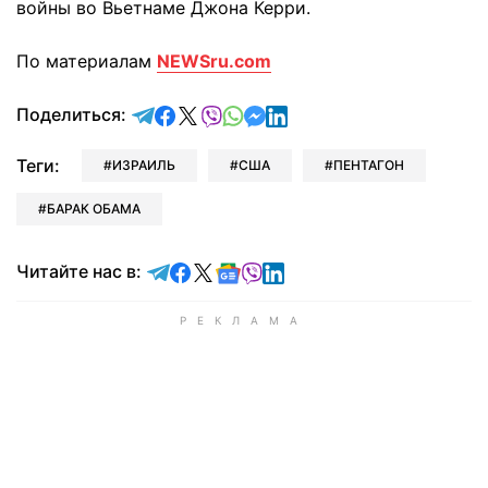
войны во Вьетнаме Джона Керри.
По материалам
NEWSru.com
отправить в Telegram
поделиться в Facebook
поделиться в X
отправить в Viber
отправить в Whatsapp
отправить в Messenger
отправить в LinkedIn
Поделиться:
Теги:
ИЗРАИЛЬ
США
ПЕНТАГОН
БАРАК ОБАМА
Читайте в Telegram
Читайте в Facebook
Читайте в X
Читайте в Google news
Читайте в Viber
Читайте в LinkedIn
Читайте нас в: