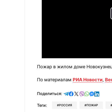
Пожар в жилом доме Новокузнец
По материалам
РИА Новости
,
Ве
отправить в Telegram
поделиться в Face
поделиться в X
отправить в V
отправить 
отправит
отправ
Поделиться:
Теги:
РОССИЯ
ПОЖАР