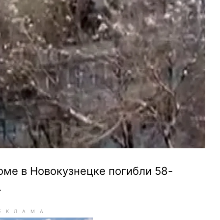
оме в Новокузнецке погибли 58-
.