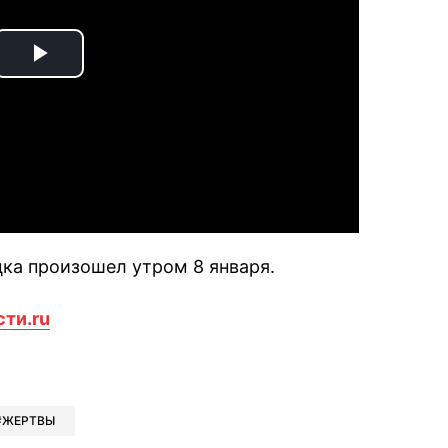
Play
Video
ка произошел утром 8 января.
сти.ru
book
iber
в Whatsapp
ь в Messenger
ить в LinkedIn
ЖЕРТВЫ