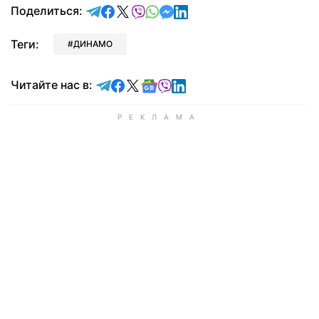
отправить в Telegram
поделиться в Facebook
поделиться в X
отправить в Viber
отправить в Whatsapp
отправить в Messenger
отправить в LinkedIn
Поделиться:
Теги:
ДИНАМО
Читайте в Telegram
Читайте в Facebook
Читайте в X
Читайте в Google news
Читайте в Viber
Читайте в LinkedIn
Читайте нас в: