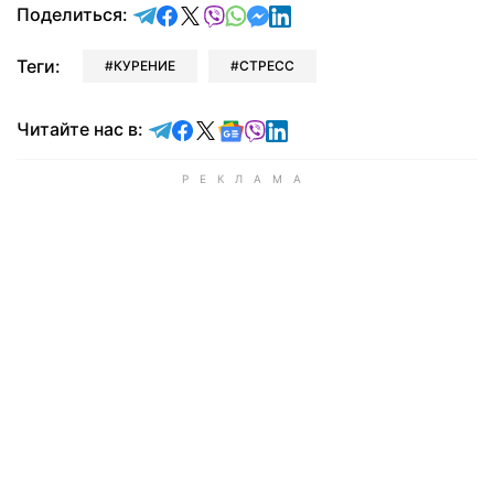
отправить в Telegram
поделиться в Facebook
поделиться в X
отправить в Viber
отправить в Whatsapp
отправить в Messenger
отправить в LinkedIn
Поделиться:
Теги:
КУРЕНИЕ
СТРЕСС
Читайте в Telegram
Читайте в Facebook
Читайте в X
Читайте в Google news
Читайте в Viber
Читайте в LinkedIn
Читайте нас в: