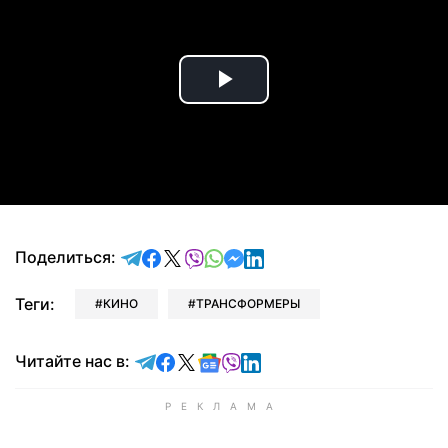
Play
Video
отправить в Telegram
поделиться в Facebook
поделиться в X
отправить в Viber
отправить в Whatsapp
отправить в Messenger
отправить в LinkedIn
Поделиться:
Теги:
КИНО
ТРАНСФОРМЕРЫ
Читайте в Telegram
Читайте в Facebook
Читайте в X
Читайте в Google news
Читайте в Viber
Читайте в LinkedIn
Читайте нас в: