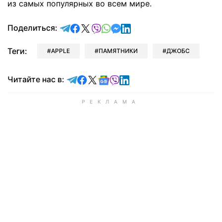
из самых популярных во всем мире.
отправить в Telegram
поделиться в Facebook
поделиться в X
отправить в Viber
отправить в Whatsapp
отправить в Messenger
отправить в LinkedIn
Поделиться:
Теги:
APPLE
ПАМЯТНИКИ
ДЖОБС
Читайте в Telegram
Читайте в Facebook
Читайте в X
Читайте в Google news
Читайте в Viber
Читайте в LinkedIn
Читайте нас в: