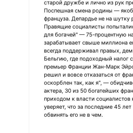
старой дружбе и лично из рук п
Поспешная смена родины — якоб
француза. Депардье не на шутку 
Правящие социалисты попытались
для богачей" — 75-процентную на
зарабатывает свыше миллиона ев
всегда поддерживал правых, де
Бельгию, где подоходный налог с
премьер Франции Жан-Марк Эйро 
решил и вовсе отказаться от фра
оскорблен так, как я", — обидч
актера, 30 из 50 богатейших фра
приходом к власти социалистов 
уверяет, что за последние 45 лет
обвинять его не в чем.