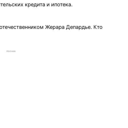
ительских кредита и ипотека.
оотечественником Жерара Депардье. Кто
РЕКЛАМА