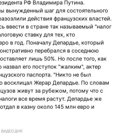
резидента РФ Владимира Путина.
ы вынужденный шаг для состоятельного
разозлили действия французских властей.
 ввести в стране так называемый "налог
логовую ставку для тех, кто
ро в год. Поначалу Депардье, который
монстративно перебрался в соседнюю
оставляет лишь 50%. Но после того, как
назвал его поступок "жалким", актер
нцузского паспорта. "Никто не был
иво восклицал Жерар Депардье. По словам
нцузов живут за рубежом, потому что с
налоги все время растут. Депардье же
 отдал в казну около 145 млн евро и
ВИДЕО ДНЯ