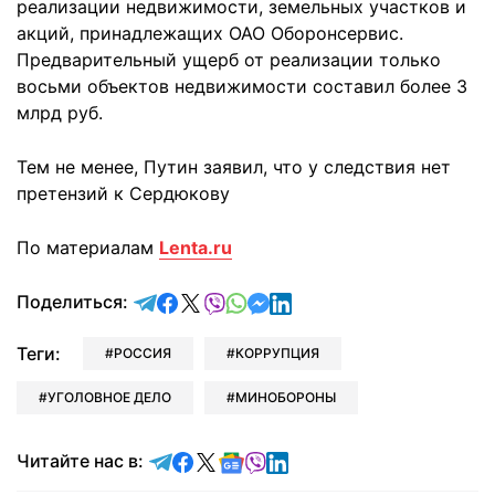
реализации недвижимости, земельных участков и
акций, принадлежащих ОАО Оборонсервис.
Предварительный ущерб от реализации только
восьми объектов недвижимости составил более 3
млрд руб.
Тем не менее, Путин заявил, что у следствия нет
претензий к Сердюкову
По материалам
Lenta.ru
отправить в Telegram
поделиться в Facebook
поделиться в X
отправить в Viber
отправить в Whatsapp
отправить в Messenger
отправить в LinkedIn
Поделиться:
Теги:
РОССИЯ
КОРРУПЦИЯ
УГОЛОВНОЕ ДЕЛО
МИНОБОРОНЫ
Читайте в Telegram
Читайте в Facebook
Читайте в X
Читайте в Google news
Читайте в Viber
Читайте в LinkedIn
Читайте нас в: