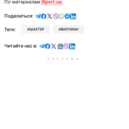
По материалам
iSport.ua.
отправить в Telegram
поделиться в Facebook
поделиться в X
отправить в Viber
отправить в Whatsapp
отправить в Messenger
отправить в LinkedIn
Поделиться:
Теги:
ШАХТЕР
ВИЛЛИАН
Читайте в Telegram
Читайте в Facebook
Читайте в X
Читайте в Google news
Читайте в Viber
Читайте в LinkedIn
Читайте нас в: