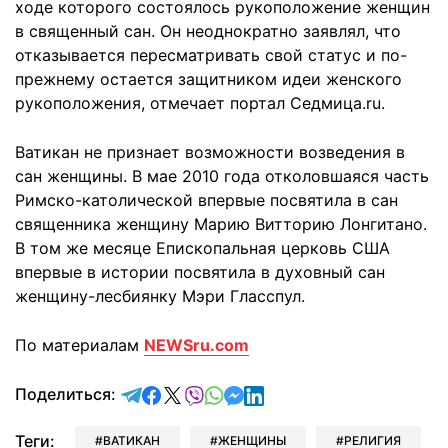
ходе которого состоялось рукоположение женщин
в священный сан. Он неоднократно заявлял, что
отказывается пересматривать свой статус и по-
прежнему остается защитником идеи женского
рукоположения, отмечает портал Седмица.ru.
Ватикан не признает возможности возведения в
сан женщины. В мае 2010 года отколовшаяся часть
Римско-католической впервые посвятила в сан
священника женщину Марию Витторию Лонгитано.
В том же месяце Епископальная церковь США
впервые в истории посвятила в духовный сан
женщину-лесбиянку Мэри Гласспул.
По материалам
NEWSru.com
отправить в Telegram
поделиться в Facebook
поделиться в X
отправить в Viber
отправить в Whatsapp
отправить в Messenger
отправить в LinkedIn
Поделиться:
Теги:
ВАТИКАН
ЖЕНЩИНЫ
РЕЛИГИЯ