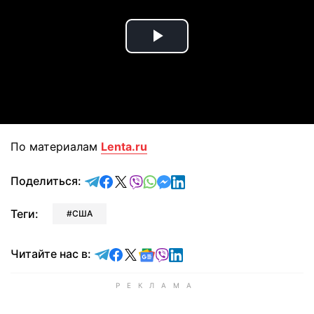
Play
Video
По материалам
Lenta.ru
отправить в Telegram
поделиться в Facebook
поделиться в X
отправить в Viber
отправить в Whatsapp
отправить в Messenger
отправить в LinkedIn
Поделиться:
Теги:
США
Читайте в Telegram
Читайте в Facebook
Читайте в X
Читайте в Google news
Читайте в Viber
Читайте в LinkedIn
Читайте нас в: