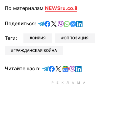
По материалам
NEWSru.co.il
отправить в Telegram
поделиться в Facebook
поделиться в X
отправить в Viber
отправить в Whatsapp
отправить в Messenger
отправить в LinkedIn
Поделиться:
Теги:
СИРИЯ
ОППОЗИЦИЯ
ГРАЖДАНСКАЯ ВОЙНА
Читайте в Telegram
Читайте в Facebook
Читайте в X
Читайте в Google news
Читайте в Viber
Читайте в LinkedIn
Читайте нас в: