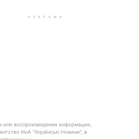
е или воспроизведение информации,
нтство ИнА "Українські Новини", в