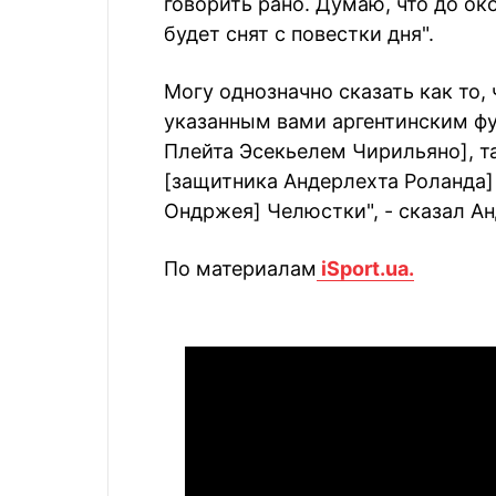
говорить рано. Думаю, что до ок
будет снят с повестки дня".
Могу однозначно сказать как то,
указанным вами аргентинским ф
Плейта Эсекьелем Чирильяно], так
[защитника Андерлехта Роланда]
Ондржея] Челюстки", - сказал А
По материалам
iSport.ua.