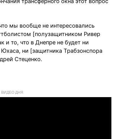
ончания трансферного окна этот вопрос
 что мы вообще не интересовались
утболистом [полузащитником Ривер
 и то, что в Днепре не будет ни
 Юхаса, ни [защитника Трабзонспора
ндрей Стеценко.
ВИДЕО ДНЯ