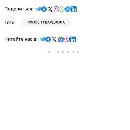
отправить в Telegram
поделиться в Facebook
поделиться в X
отправить в Viber
отправить в Whatsapp
отправить в Messenger
отправить в LinkedIn
Поделиться:
Теги:
ХОСЕП ГВАРДИОЛА
Читайте в Telegram
Читайте в Facebook
Читайте в X
Читайте в Google news
Читайте в Viber
Читайте в LinkedIn
Читайте нас в: