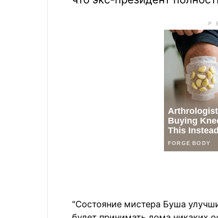
"Состояние мистера Буша улучши
будет принимать дома никаких о