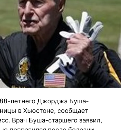
 88-летнего Джорджа Буша-
ьницы в Хьюстоне, сообщает
сс. Врач Буша-старшего заявил,
ью поправился после болезни.