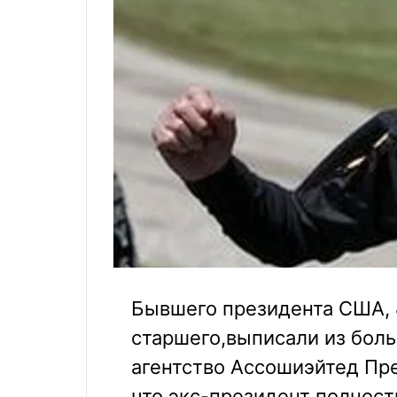
Бывшего президента США,
старшего,выписали из бол
агентство Ассошиэйтед Пре
что экс-президент полност