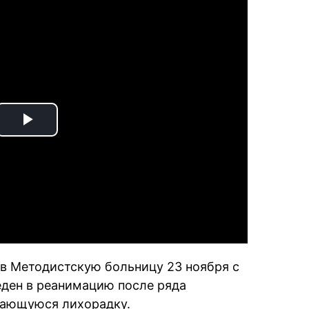
Play
Video
в Методистскую больницу 23 ноября с
еден в реанимацию после ряда
щающуюся лихорадку.