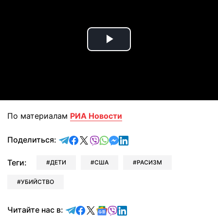
Play
Video
По материалам
РИА Новости
отправить в Telegram
поделиться в Facebook
поделиться в X
отправить в Viber
отправить в Whatsapp
отправить в Messenger
отправить в LinkedIn
Поделиться:
Теги:
ДЕТИ
США
РАСИЗМ
УБИЙСТВО
Читайте в Telegram
Читайте в Facebook
Читайте в X
Читайте в Google news
Читайте в Viber
Читайте в LinkedIn
Читайте нас в: