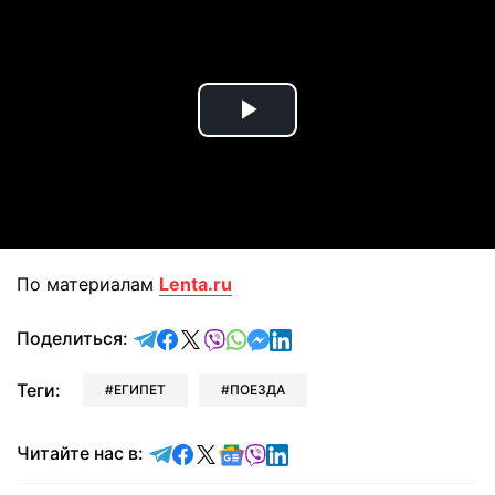
Play
Video
По материалам
Lenta.ru
отправить в Telegram
поделиться в Facebook
поделиться в X
отправить в Viber
отправить в Whatsapp
отправить в Messenger
отправить в LinkedIn
Поделиться:
Теги:
ЕГИПЕТ
ПОЕЗДА
Читайте в Telegram
Читайте в Facebook
Читайте в X
Читайте в Google news
Читайте в Viber
Читайте в LinkedIn
Читайте нас в: