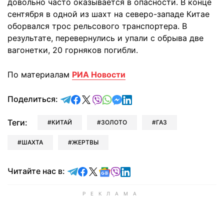
довольно часто оказывается в опасности. В конце
сентября в одной из шахт на северо-западе Китае
оборвался трос рельсового транспортера. В
результате, перевернулись и упали с обрыва две
вагонетки,
20 горняков погибли.
По материалам
РИА Новости
отправить в Telegram
поделиться в Facebook
поделиться в X
отправить в Viber
отправить в Whatsapp
отправить в Messenger
отправить в LinkedIn
Поделиться:
Теги:
КИТАЙ
ЗОЛОТО
ГАЗ
ШАХТА
ЖЕРТВЫ
Читайте в Telegram
Читайте в Facebook
Читайте в X
Читайте в Google news
Читайте в Viber
Читайте в LinkedIn
Читайте нас в: