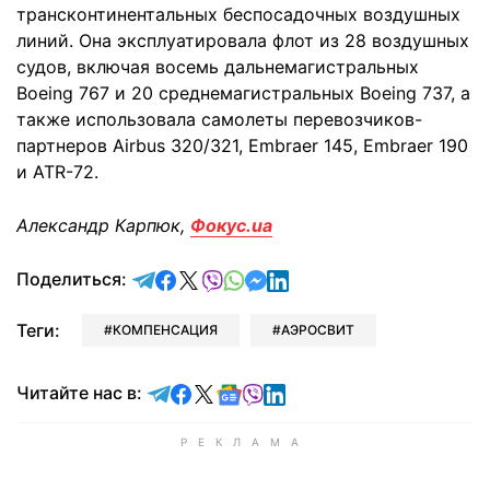
трансконтинентальных беспосадочных воздушных
линий. Она эксплуатировала флот из 28 воздушных
судов, включая восемь дальнемагистральных
Boeing 767 и 20 среднемагистральных Boeing 737, а
также использовала самолеты перевозчиков-
партнеров Airbus 320/321, Embraer 145, Embraer 190
и ATR-72.
Александр Карпюк,
Фокус.ua
отправить в Telegram
поделиться в Facebook
поделиться в X
отправить в Viber
отправить в Whatsapp
отправить в Messenger
отправить в LinkedIn
Поделиться:
Теги:
КОМПЕНСАЦИЯ
АЭРОСВИТ
Читайте в Telegram
Читайте в Facebook
Читайте в X
Читайте в Google news
Читайте в Viber
Читайте в LinkedIn
Читайте нас в: