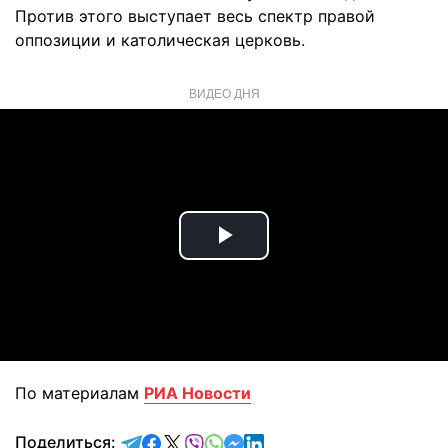
Против этого выступает весь спектр правой
оппозиции и католическая церковь.
ВИДЕО ДНЯ
Play
Video
По материалам
РИА Новости
отправить в Telegram
поделиться в Facebook
поделиться в X
отправить в Viber
отправить в Whatsapp
отправить в Messenger
отправить в LinkedIn
Поделиться: