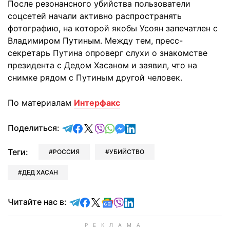
После резонансного убийства пользователи
соцсетей начали активно распространять
фотографию, на которой якобы Усоян запечатлен с
Владимиром Путиным. Между тем, пресс-
секретарь Путина опроверг слухи о знакомстве
президента с Дедом Хасаном и заявил, что на
снимке рядом с Путиным другой человек.
По материалам
Интерфакс
отправить в Telegram
поделиться в Facebook
поделиться в X
отправить в Viber
отправить в Whatsapp
отправить в Messenger
отправить в LinkedIn
Поделиться:
Теги:
РОССИЯ
УБИЙСТВО
ДЕД ХАСАН
Читайте в Telegram
Читайте в Facebook
Читайте в X
Читайте в Google news
Читайте в Viber
Читайте в LinkedIn
Читайте нас в: