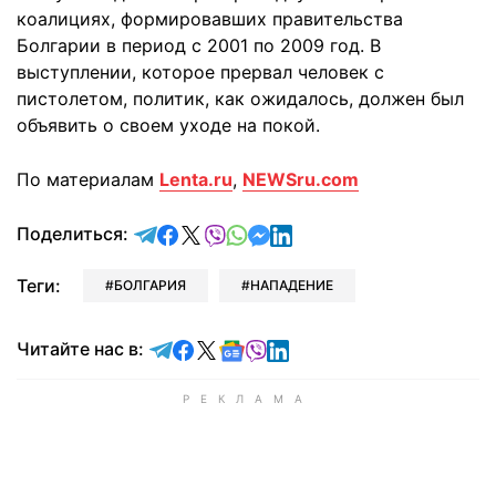
коалициях, формировавших правительства
Болгарии в период с 2001 по 2009 год. В
выступлении, которое прервал человек с
пистолетом, политик, как ожидалось, должен был
объявить о своем уходе на покой.
По материалам
Lenta.ru
,
NEWSru.com
отправить в Telegram
поделиться в Facebook
поделиться в X
отправить в Viber
отправить в Whatsapp
отправить в Messenger
отправить в LinkedIn
Поделиться:
Теги:
БОЛГАРИЯ
НАПАДЕНИЕ
Читайте в Telegram
Читайте в Facebook
Читайте в X
Читайте в Google news
Читайте в Viber
Читайте в LinkedIn
Читайте нас в: