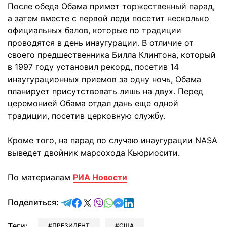
После обеда Обама примет торжественный парад,
а затем вместе с первой леди посетит несколько
официальных балов, которые по традиции
проводятся в день инаугурации. В отличие от
своего предшественника Билла Клинтона, который
в 1997 году установил рекорд, посетив 14
инаугурационных приемов за одну ночь, Обама
планирует присутствовать лишь на двух. Перед
церемонией Обама отдал дань еще одной
традиции, посетив церковную службу.
Кроме того, на парад по случаю инаугурации NASA
выведет двойник марсохода Кьюриосити.
По материалам
РИА Новости
отправить в Telegram
поделиться в Facebook
поделиться в X
отправить в Viber
отправить в Whatsapp
отправить в Messenger
отправить в LinkedIn
Поделиться:
Теги:
ПРЕЗИДЕНТ
США