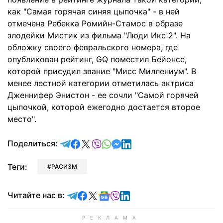
как "Самая горячая синяя цыпочка" - в ней
отмечена Ребекка Ромийн-Стамос в образе
злодейки Мистик из фильма "Люди Икс 2". На
обложку своего февральского номера, где
опубликован рейтинг, GQ поместил Бейонсе,
которой присудил звание "Мисс Миллениум". В
менее лестной категории отметилась актриса
Дженнифер Энистон - ее сочли "Самой горячей
цыпочкой, которой ежегодно достается второе
место".
отправить в Telegram
поделиться в Facebook
поделиться в X
отправить в Viber
отправить в Whatsapp
отправить в Messenger
отправить в LinkedIn
Поделиться:
Теги:
РАСИЗМ
Читайте в Telegram
Читайте в Facebook
Читайте в X
Читайте в Google news
Читайте в Viber
Читайте в LinkedIn
Читайте нас в: