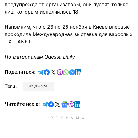
предупреждают организаторы, они пустят только
лиц, которым исполнилось 18.
Напомним, что с 23 по 25 ноября в Киеве впервые
проходила Международная выставка для взрослых
- XPLANET.
По материалам Odessa Daily
отправить в Telegram
поделиться в Facebook
поделиться в X
отправить в Viber
отправить в Whatsapp
отправить в Messenger
отправить в LinkedIn
Поделиться:
Теги:
ОДЕССА
Читайте в Telegram
Читайте в Facebook
Читайте в X
Читайте в Google news
Читайте в Viber
Читайте в LinkedIn
Читайте нас в: