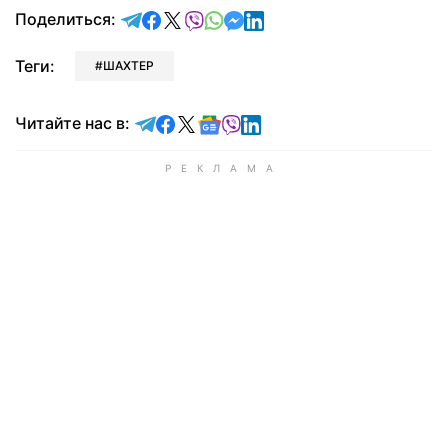
отправить в Telegram
поделиться в Facebook
поделиться в X
отправить в Viber
отправить в Whatsapp
отправить в Messenger
отправить в LinkedIn
Поделиться:
Теги:
ШАХТЕР
Читайте в Telegram
Читайте в Facebook
Читайте в X
Читайте в Google news
Читайте в Viber
Читайте в LinkedIn
Читайте нас в: