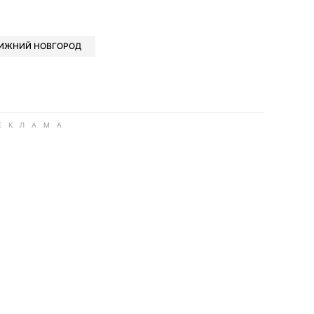
book
iber
в Whatsapp
ь в Messenger
ить в LinkedIn
ИЖНИЙ НОВГОРОД
ook
Google news
 Viber
е в LinkedIn