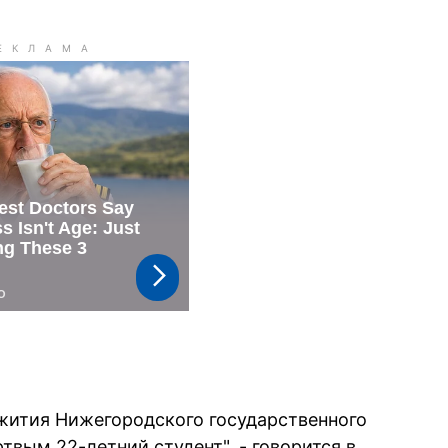
жития Нижегородского государственного
вым 22-летний студент", - говорится в