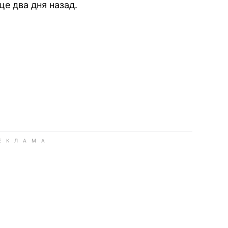
ще два дня назад.
book
iber
в Whatsapp
ь в Messenger
ить в LinkedIn
ook
Google news
 Viber
е в LinkedIn