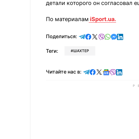
детали которого он согласовал е
По материалам
iSport.ua.
отправить в Telegram
поделиться в Face
поделиться в X
отправить в V
отправить 
отправит
отправ
Поделиться:
Теги:
ШАХТЕР
Читайте в Telegram
Читайте в Faceb
Читайте в X
Читайте в 
Читайте в
Читайт
Читайте нас в: