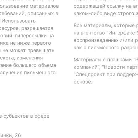
ользование материалов
содержащей ссылку на аге
ребований, описанных в
каком-либо виде строго 
. Использовать
Все материалы, которые 
есурсе, разрешается
на агентство "Интерфакс
овий: гиперссылки на
воспроизведению и/или 
ика не ниже первого
как с письменного разреш
й не может превышать
екста, изменения
Материалы с плашками "Р"
вание большего объема
компаний", "Новости парти
получения письменного
"Спецпроект при поддерж
основе.
 субъектов в сфере
аинки, 26