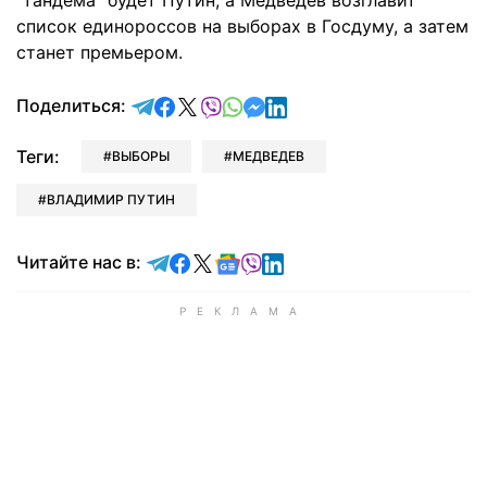
"тандема" будет Путин, а Медведев возглавит
список единороссов на выборах в Госдуму, а затем
станет премьером.
отправить в Telegram
поделиться в Facebook
поделиться в X
отправить в Viber
отправить в Whatsapp
отправить в Messenger
отправить в LinkedIn
Поделиться:
Теги:
ВЫБОРЫ
МЕДВЕДЕВ
ВЛАДИМИР ПУТИН
Читайте в Telegram
Читайте в Facebook
Читайте в X
Читайте в Google news
Читайте в Viber
Читайте в LinkedIn
Читайте нас в: