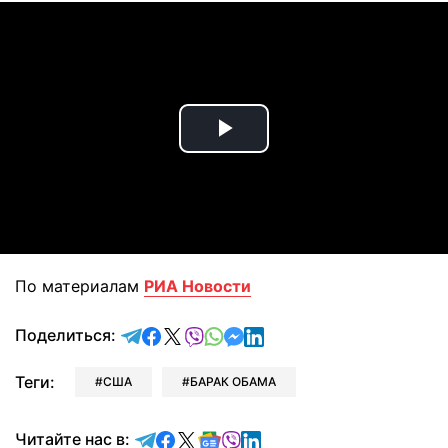
Play
Video
По материалам
РИА Новости
отправить в Telegram
поделиться в Facebook
поделиться в X
отправить в Viber
отправить в Whatsapp
отправить в Messenger
отправить в LinkedIn
Поделиться:
Теги:
США
БАРАК ОБАМА
Читайте в Telegram
Читайте в Facebook
Читайте в X
Читайте в Google news
Читайте в Viber
Читайте в LinkedIn
Читайте нас в: